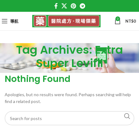
0
導航
NT$
0
Tag Archives: Extra
Super Levifil
Nothing Found
Apologies, but no results were found. Perhaps searching will help
find a related post.