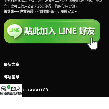
業藥師團隊撰寫所有內容，強調科學證據、臨床數據與正確用藥觀
念，讓每位使用者都能安心獲得可靠的健康資訊。
藥健康——專業藥師，守護你的每一步用藥安全。
最新文章
導航菜單
0
LINE 客服ID：GGGEEE88
所有商品
購物車
官方Line
我的賬戶