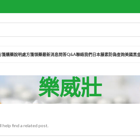
方箋購藥說明
處方箋領藥
最新消息
問答Q&A
聯絡我們
日本藤素防偽查詢
美國黑
樂威壯
 help find a related post.