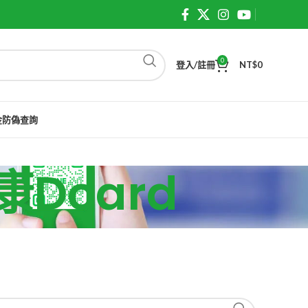
0
登入/註冊
NT$
0
金防偽查詢
健康Dcard