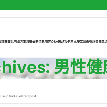
方箋購藥說明
處方箋領藥
最新消息
問答Q&A
聯絡我們
日本藤素防偽查詢
美國黑
chives: 男性
 help find a related post.