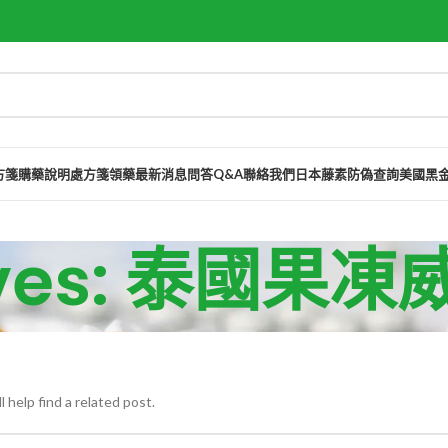
方箋購藥說明
處方箋領藥
最新消息
問答Q&A
聯絡我們
日本藤素防偽查詢
美國黑
ives: 泰國果
 help find a related post.