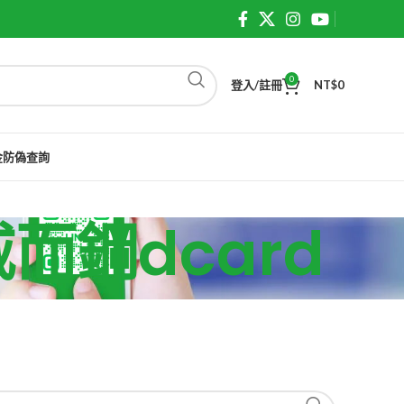
0
登入/註冊
NT$
0
金防偽查詢
凍威而鋼dcard