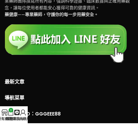
業藥師團隊撰寫所有內容，強調科學證據、臨床數據與正確用藥觀
念，讓每位使用者都能安心獲得可靠的健康資訊。
藥健康——專業藥師，守護你的每一步用藥安全。
最新文章
導航菜單
0
LINE 客服ID：GGGEEE88
所有商品
購物車
官方Line
我的賬戶