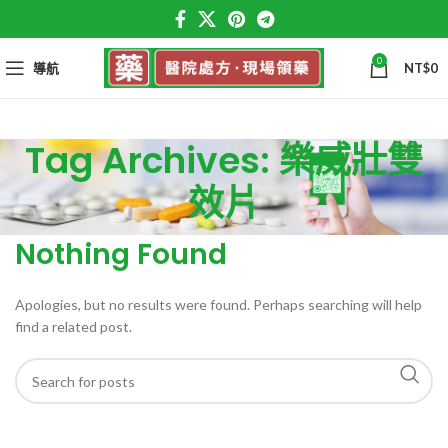
0
導航
NT$
0
Tag Archives: 樂威壯雙
效片
Nothing Found
Apologies, but no results were found. Perhaps searching will help
find a related post.