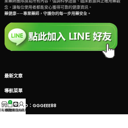
業藥師團隊撰寫所有內容，強調科學證據、臨床數據與正確用藥觀
念，讓每位使用者都能安心獲得可靠的健康資訊。
藥健康——專業藥師，守護你的每一步用藥安全。
最新文章
導航菜單
0
LINE 客服ID：GGGEEE88
所有商品
購物車
官方Line
我的賬戶