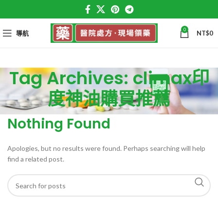
0
導航
NT$
0
Tag Archives: climax印
度神油購買推薦
Nothing Found
Apologies, but no results were found. Perhaps searching will help
find a related post.