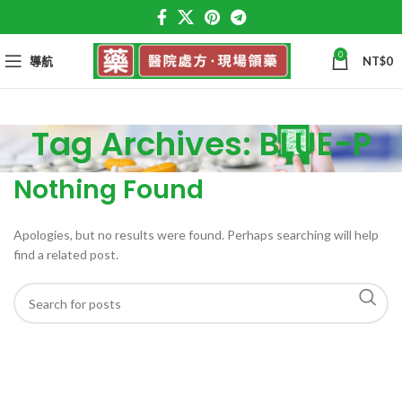
0
導航
NT$
0
Tag Archives: BLUE-P
Nothing Found
Apologies, but no results were found. Perhaps searching will help
find a related post.