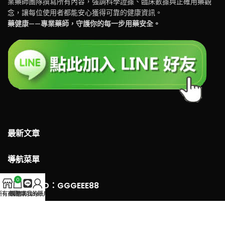
業藥師團隊撰寫所有內容，強調科學證據、臨床數據與正確用藥觀
念，讓每位使用者都能安心獲得可靠的健康資訊。
藥健康——專業藥師，守護你的每一步用藥安全。
最新文章
導航菜單
0
LINE 客服ID：GGGEEE88
所有商品
購物車
官方Line
我的賬戶