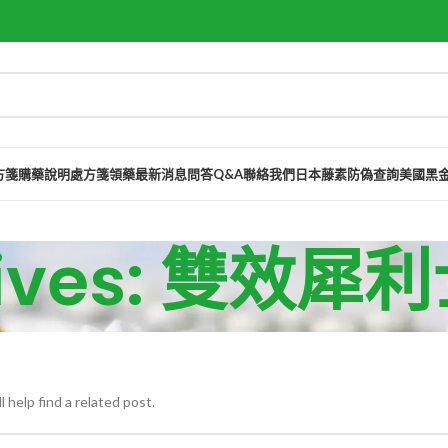
方箋購藥說明
處方箋領藥
最新消息
問答Q&A
聯絡我們
日本藤素防偽查詢
美國黑
chives: 雙效
 help find a related post.