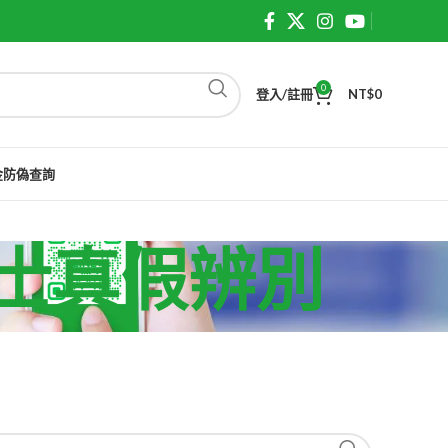
0
登入/註冊
NT$
0
金防偽查詢
犀利士真假辨別