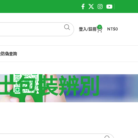
0
登入/註冊
NT$
0
金防偽查詢
犀利士包裝辨別