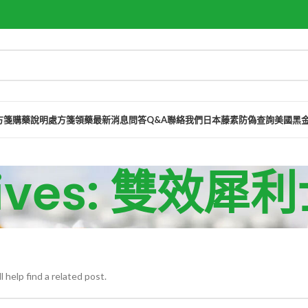
方箋購藥說明
處方箋領藥
最新消息
問答Q&A
聯絡我們
日本藤素防偽查詢
美國黑
chives: 雙效
 help find a related post.