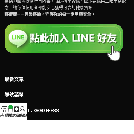
業藥師團隊撰寫所有內容，強調科學證據、臨床數據與正確用藥觀
念，讓每位使用者都能安心獲得可靠的健康資訊。
藥健康——專業藥師，守護你的每一步用藥安全。
最新文章
導航菜單
0
LINE 客服ID：GGGEEE88
所有商品
購物車
官方Line
我的賬戶