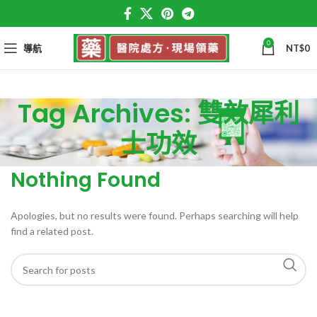
0
導航
NT$
0
Tag Archives: 雙效犀利
士功效
Nothing Found
Apologies, but no results were found. Perhaps searching will help
find a related post.