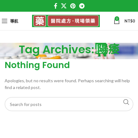
0
導航
NT$
0
Tag Archives: 陽痿
Nothing Found
Apologies, but no results were found. Perhaps searching will help
find a related post.