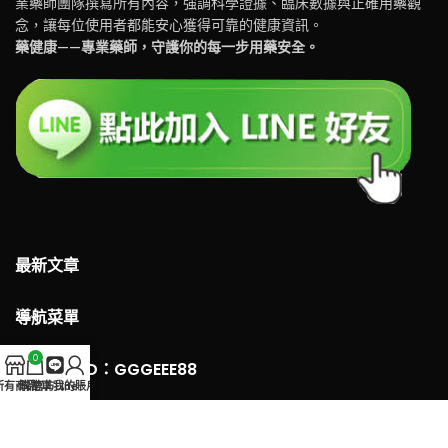
業藥師團隊撰寫所有內容，強調科學證據、臨床數據與正確用藥觀
念，讓每位使用者都能安心獲得可靠的健康資訊。
藥健康——專業藥師，守護你的每一步用藥安全。
最新文章
導航菜單
0
LINE 客服ID：GGGEEE88
所有商品
購物車
官方Line
我的賬戶