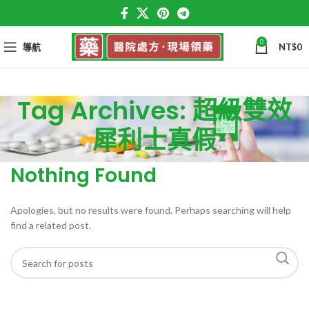
0
導航
NT$
0
Tag Archives: 超級雙效
犀利士真假
Nothing Found
Apologies, but no results were found. Perhaps searching will help
find a related post.