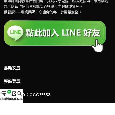
業藥師團隊撰寫所有內容，強調科學證據、臨床數據與正確用藥觀
念，讓每位使用者都能安心獲得可靠的健康資訊。
藥健康——專業藥師，守護你的每一步用藥安全。
最新文章
導航菜單
0
LINE 客服ID：GGGEEE88
所有商品
購物車
官方Line
我的賬戶