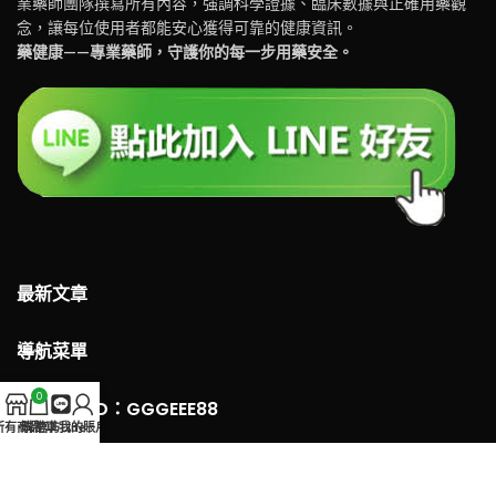
業藥師團隊撰寫所有內容，強調科學證據、臨床數據與正確用藥觀
念，讓每位使用者都能安心獲得可靠的健康資訊。
藥健康——專業藥師，守護你的每一步用藥安全。
最新文章
導航菜單
0
LINE 客服ID：GGGEEE88
所有商品
購物車
官方Line
我的賬戶