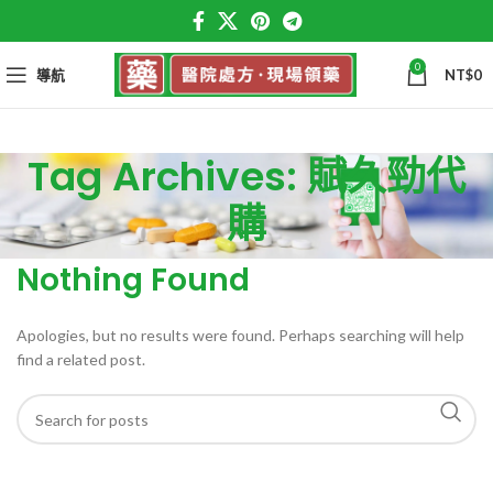
0
導航
NT$
0
Tag Archives: 賦久勁代
購
Nothing Found
Apologies, but no results were found. Perhaps searching will help
find a related post.