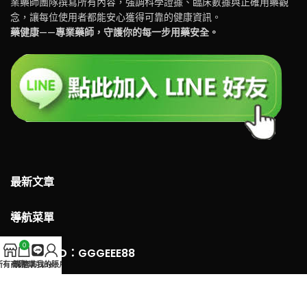
業藥師團隊撰寫所有內容，強調科學證據、臨床數據與正確用藥觀
念，讓每位使用者都能安心獲得可靠的健康資訊。
藥健康——專業藥師，守護你的每一步用藥安全。
最新文章
導航菜單
0
LINE 客服ID：GGGEEE88
所有商品
購物車
官方Line
我的賬戶