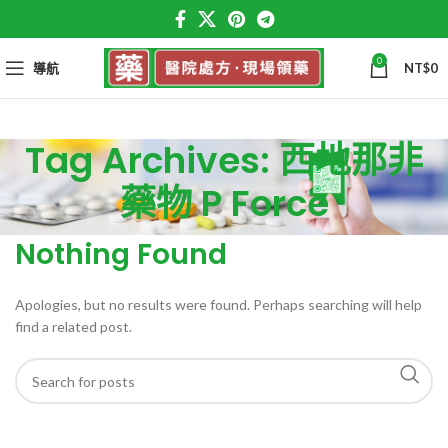
0
導航
NT$
0
Tag Archives: 西地那非
藥物 P Force
Nothing Found
Apologies, but no results were found. Perhaps searching will help
find a related post.