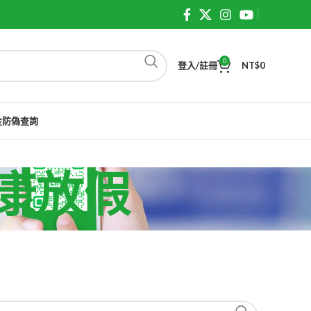
0
登入/註冊
NT$
0
金防偽查詢
藥健康放假