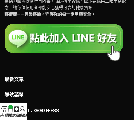
業藥師團隊撰寫所有內容，強調科學證據、臨床數據與正確用藥觀
念，讓每位使用者都能安心獲得可靠的健康資訊。
藥健康——專業藥師，守護你的每一步用藥安全。
最新文章
導航菜單
0
LINE 客服ID：GGGEEE88
所有商品
購物車
官方Line
我的賬戶