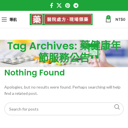
0
導航
NT$
0
Tag Archives: 藥健康年
節服務公告
Nothing Found
Apologies, but no results were found. Perhaps searching will help
find a related post.