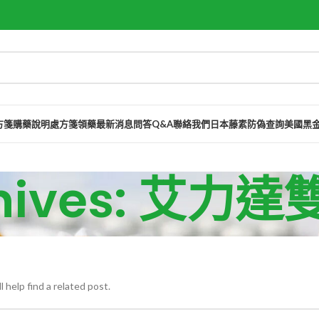
方箋購藥說明
處方箋領藥
最新消息
問答Q&A
聯絡我們
日本藤素防偽查詢
美國黑
chives: 艾
 help find a related post.