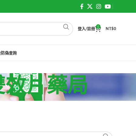
0
登入/註冊
NT$
0
金防偽查詢
力達雙效片藥局