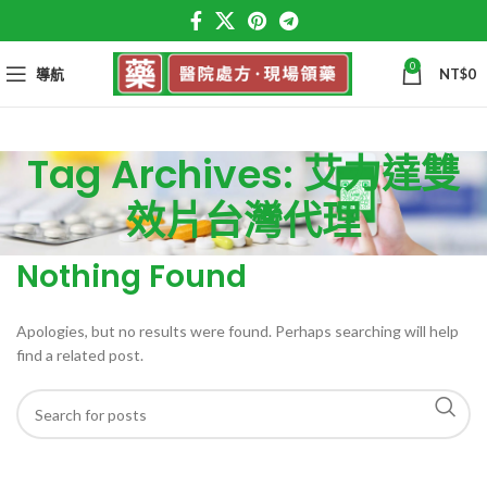
0
導航
NT$
0
Tag Archives: 艾力達雙
效片台灣代理
Nothing Found
Apologies, but no results were found. Perhaps searching will help
find a related post.