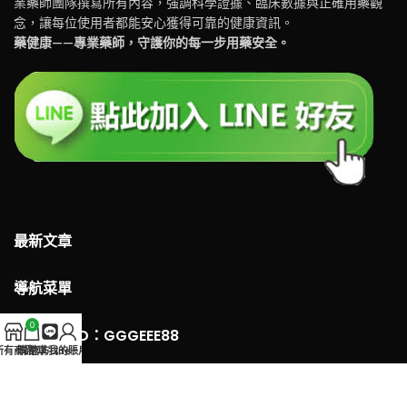
業藥師團隊撰寫所有內容，強調科學證據、臨床數據與正確用藥觀
念，讓每位使用者都能安心獲得可靠的健康資訊。
藥健康——專業藥師，守護你的每一步用藥安全。
最新文章
導航菜單
0
LINE 客服ID：GGGEEE88
所有商品
購物車
官方Line
我的賬戶