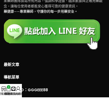
業藥師團隊撰寫所有內容，強調科學證據、臨床數據與正確用藥觀
念，讓每位使用者都能安心獲得可靠的健康資訊。
藥健康——專業藥師，守護你的每一步用藥安全。
最新文章
導航菜單
0
LINE 客服ID：GGGEEE88
所有商品
購物車
官方Line
我的賬戶