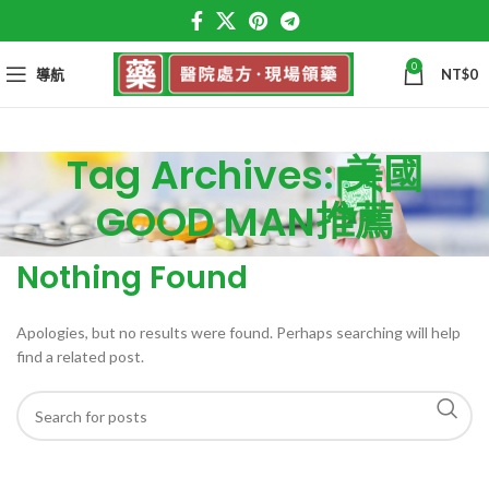
0
導航
NT$
0
Tag Archives: 美國
GOOD MAN推薦
Nothing Found
Apologies, but no results were found. Perhaps searching will help
find a related post.