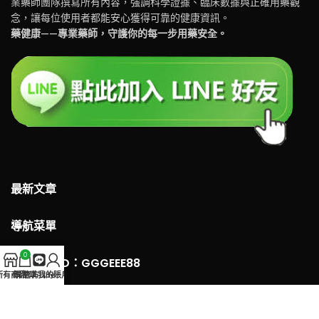
業藥師團隊撰寫所有內容，強調科學證據、臨床數據與正確用藥觀
念，讓每位使用者都能安心獲得可靠的健康資訊。
藥健康——專業藥師，守護你的每一步用藥安全。
最新文章
導航菜單
0
LINE 客服ID：GGGEEE88
所有商品
購物車
官方Line
我的賬戶