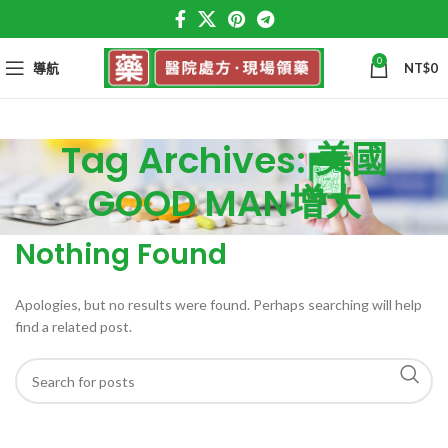
0
導航
NT$
0
Tag Archives: 美國
GOOD MAN增大
Nothing Found
Apologies, but no results were found. Perhaps searching will help
find a related post.