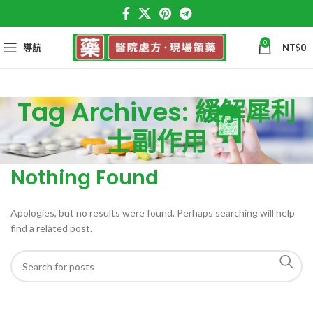
0
導航
NT$
0
Tag Archives: 緩解犀利
士副作用
Nothing Found
Apologies, but no results were found. Perhaps searching will help
find a related post.