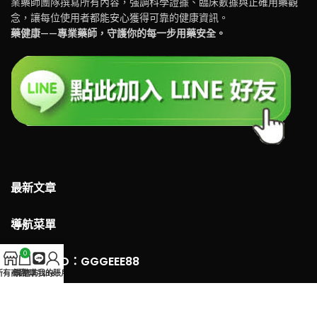
業藥師團隊撰寫所有內容，強調科學證據、臨床數據與正確用藥觀
念，讓每位使用者都能安心獲得可靠的健康資訊。
藥健康——專業藥師，守護你的每一步用藥安全。
最新文章
導航菜單
0
LINE 客服ID：GGGEEE88
所有商品
購物車
官方Line
我的賬戶