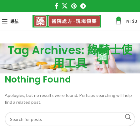
0
導航
NT$
0
Tag Archives: 綠騎士使
用工具
Nothing Found
Apologies, but no results were found. Perhaps searching will help
find a related post.