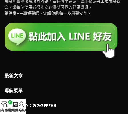
業藥師團隊撰寫所有內容，強調科學證據、臨床數據與正確用藥觀
念，讓每位使用者都能安心獲得可靠的健康資訊。
藥健康——專業藥師，守護你的每一步用藥安全。
最新文章
導航菜單
0
LINE 客服ID：GGGEEE88
所有商品
購物車
官方Line
我的賬戶