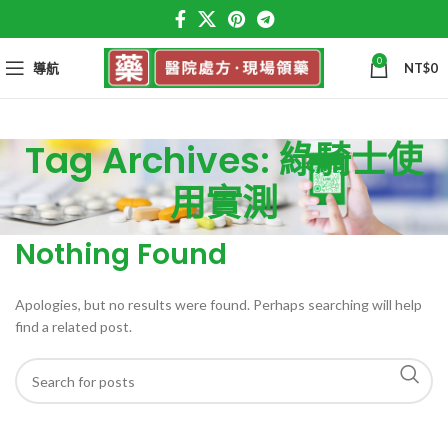
0
導航
NT$
0
Tag Archives: 綠騎士使
用實測
Nothing Found
Apologies, but no results were found. Perhaps searching will help
find a related post.