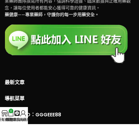
業藥師團隊撰寫所有內容，強調科學證據、臨床數據與正確用藥觀
念，讓每位使用者都能安心獲得可靠的健康資訊。
藥健康——專業藥師，守護你的每一步用藥安全。
最新文章
導航菜單
0
LINE 客服ID：GGGEEE88
所有商品
購物車
官方Line
我的賬戶