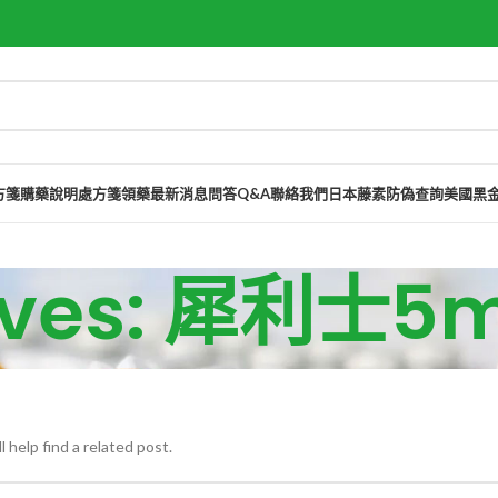
方箋購藥說明
處方箋領藥
最新消息
問答Q&A
聯絡我們
日本藤素防偽查詢
美國黑
hives: 犀利
 help find a related post.