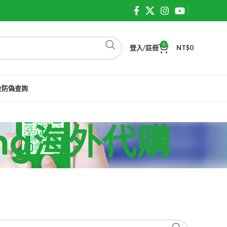
0
登入/註冊
NT$
0
金防偽查詢
士5mg海外代購