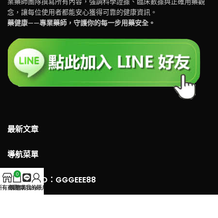
業藥師團隊撰寫所有內容，強調科學證據、臨床數據與正確用藥觀
念，讓每位使用者都能安心獲得可靠的健康資訊。
藥健康——專業藥師，守護你的每一步用藥安全。
最新文章
導航菜單
0
LINE 客服ID：GGGEEE88
所有商品
購物車
官方Line
我的賬戶