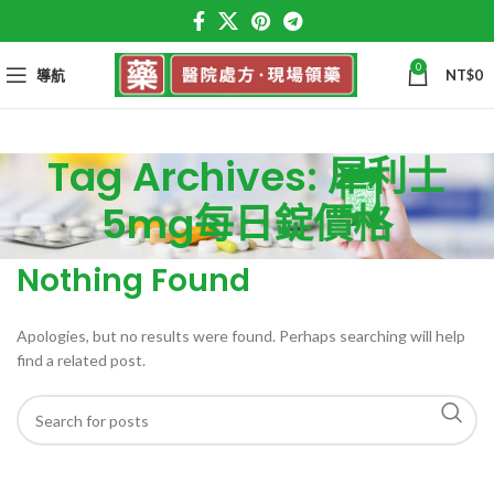
0
導航
NT$
0
Tag Archives: 犀利士
5mg每日錠價格
Nothing Found
Apologies, but no results were found. Perhaps searching will help
find a related post.