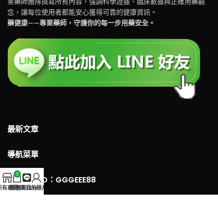
業藥師團隊撰寫所有內容，強調科學證據、臨床數據與正確用藥觀
念，讓每位使用者都能安心獲得可靠的健康資訊。
藥健康——專業藥師，守護你的每一步用藥安全。
最新文章
導航菜單
0
LINE 客服ID：GGGEEE88
所有商品
購物車
官方Line
我的賬戶