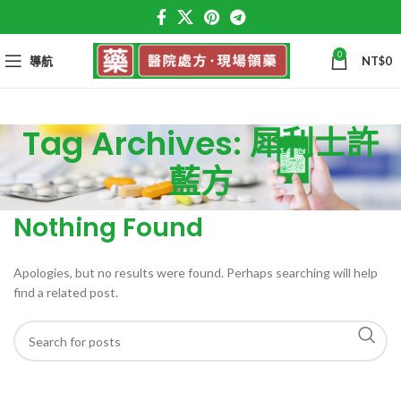
0
導航
NT$
0
Tag Archives: 犀利士許
藍方
Nothing Found
Apologies, but no results were found. Perhaps searching will help
find a related post.