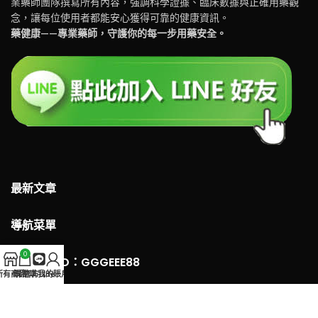
業藥師團隊撰寫所有內容，強調科學證據、臨床數據與正確用藥觀
念，讓每位使用者都能安心獲得可靠的健康資訊。
藥健康——專業藥師，守護你的每一步用藥安全。
最新文章
導航菜單
0
LINE 客服ID：GGGEEE88
所有商品
購物車
官方Line
我的賬戶