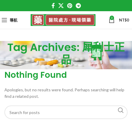
0
導航
NT$
0
Tag Archives: 犀利士正
品
Nothing Found
Apologies, but no results were found. Perhaps searching will help
find a related post.