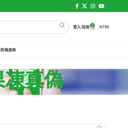
0
登入/註冊
NT$
0
金防偽查詢
國果凍真偽