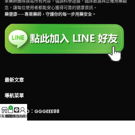
業藥師團隊撰寫所有內容，強調科學證據、臨床數據與正確用藥觀
念，讓每位使用者都能安心獲得可靠的健康資訊。
藥健康——專業藥師，守護你的每一步用藥安全。
最新文章
導航菜單
0
LINE 客服ID：GGGEEE88
所有商品
購物車
官方Line
我的賬戶