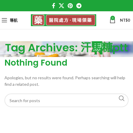
0
導航
NT$
0
Tag Archives: 汗馬糖ptt
Nothing Found
Apologies, but no results were found. Perhaps searching will help
find a related post.