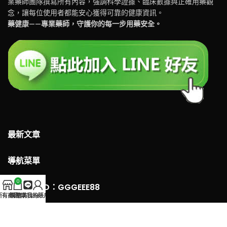
業藥師團隊撰寫所有內容，強調科學證據、臨床數據與正確用藥觀
念，讓每位使用者都能安心獲得可靠的健康資訊。
藥健康——專業藥師，守護你的每一步用藥安全。
最新文章
導航菜單
0
LINE 客服ID：GGGEEE88
所有商品
購物車
官方Line
我的賬戶