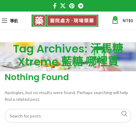
0
導航
NT$
0
Tag Archives: 汗馬糖
Xtreme 藍糖 哪裡買
Nothing Found
Apologies, but no results were found. Perhaps searching will help
find a related post.