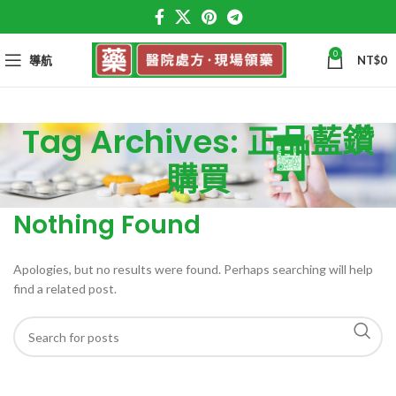
0
導航
NT$
0
Tag Archives: 正品藍鑽
購買
Nothing Found
Apologies, but no results were found. Perhaps searching will help
find a related post.