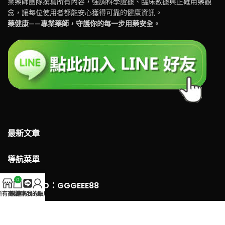
業藥師團隊撰寫所有內容，強調科學證據、臨床數據與正確用藥觀
念，讓每位使用者都能安心獲得可靠的健康資訊。
藥健康——專業藥師，守護你的每一步用藥安全。
最新文章
導航菜單
0
LINE 客服ID：GGGEEE88
所有商品
購物車
官方Line
我的賬戶