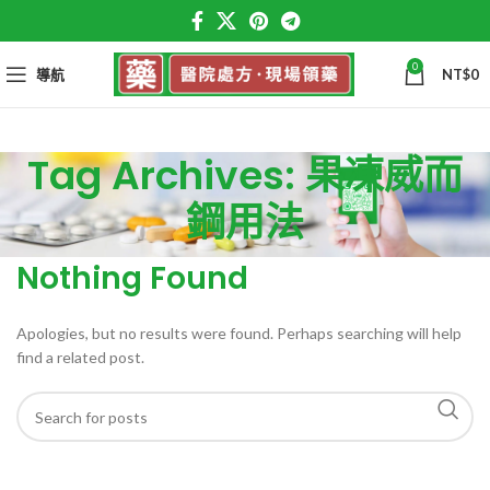
0
導航
NT$
0
Tag Archives: 果凍威而
鋼用法
Nothing Found
Apologies, but no results were found. Perhaps searching will help
find a related post.