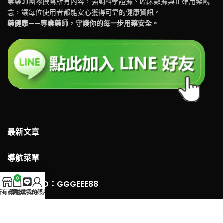
業藥師團隊撰寫所有內容，強調科學證據、臨床數據與正確用藥觀
念，讓每位使用者都能安心獲得可靠的健康資訊。
藥健康——專業藥師，守護你的每一步用藥安全。
最新文章
導航菜單
0
LINE 客服ID：GGGEEE88
所有商品
購物車
官方Line
我的賬戶