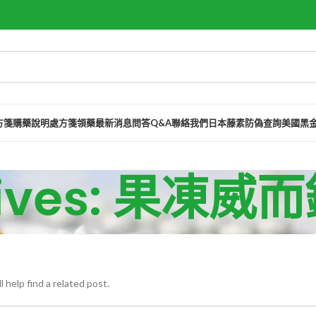
方箋購藥說明
處方箋領藥
最新消息
問答Q&A
聯絡我們
日本藤素防偽查詢
美國黑
chives: 果凍
 help find a related post.