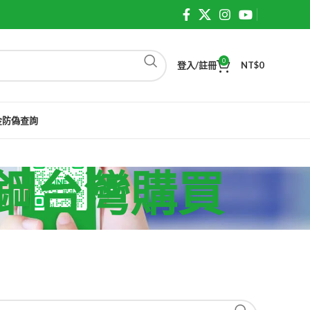
0
登入/註冊
NT$
0
金防偽查詢
威而鋼台灣購買