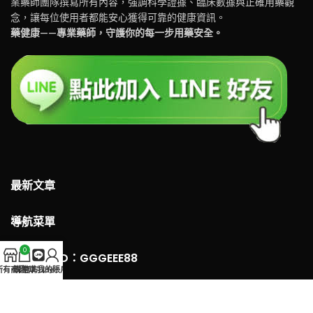
業藥師團隊撰寫所有內容，強調科學證據、臨床數據與正確用藥觀
念，讓每位使用者都能安心獲得可靠的健康資訊。
藥健康——專業藥師，守護你的每一步用藥安全。
最新文章
導航菜單
0
LINE 客服ID：GGGEEE88
所有商品
購物車
官方Line
我的賬戶