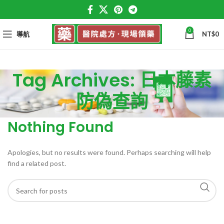
0
導航
NT$
0
Tag Archives: 日本藤素
防偽查詢
Nothing Found
Apologies, but no results were found. Perhaps searching will help
find a related post.