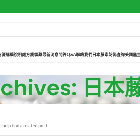
方箋購藥說明
處方箋領藥
最新消息
問答Q&A
聯絡我們
日本藤素防偽查詢
美國黑
Archives: 日
 help find a related post.