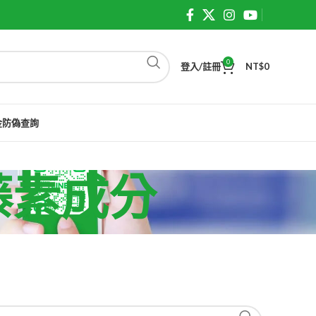
0
登入/註冊
NT$
0
金防偽查詢
本藤素成分