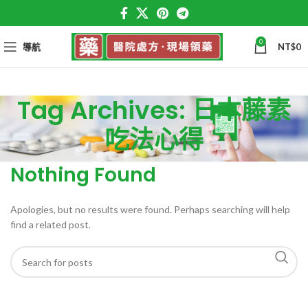
0
導航
NT$
0
Tag Archives: 日本藤素
吃法心得
Nothing Found
Apologies, but no results were found. Perhaps searching will help
find a related post.