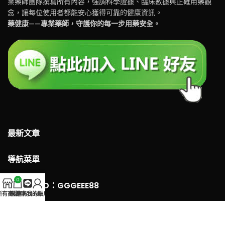
業藥師團隊撰寫所有內容，強調科學證據、臨床數據與正確用藥觀
念，讓每位使用者都能安心獲得可靠的健康資訊。
藥健康——專業藥師，守護你的每一步用藥安全。
最新文章
導航菜單
0
LINE 客服ID：GGGEEE88
所有商品
購物車
官方Line
我的賬戶