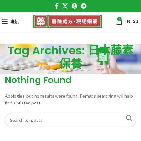
0
導航
NT$
0
Tag Archives: 日本藤素
保養
Nothing Found
Apologies, but no results were found. Perhaps searching will help
find a related post.