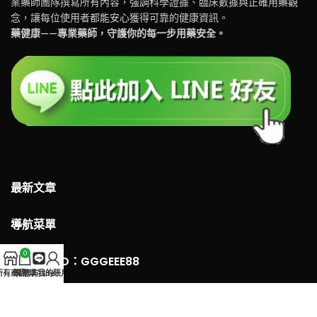
業藥師團隊撰寫所有內容，強調科學證據、臨床數據與正確用藥觀
念，讓每位使用者都能安心獲得可靠的健康資訊。
藥健康——專業藥師，守護你的每一步用藥安全。
最新文章
導航菜單
0
LINE 客服ID：GGGEEE88
所有商品
購物車
官方Line
我的賬戶